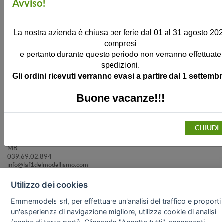
Avviso!
La nostra azienda è chiusa per ferie dal 01 al 31 agosto 20
compresi
e pertanto durante questo periodo non verranno effettuate
spedizioni.
Gli ordini ricevuti verranno evasi a partire dal 1 settembr
Buone vacanze!!!
SPREAFICO FRANCO - LA FORMULA 1 DEL MODELLISMO
Modelli in Die-cast
CHIUDI
VIA P. GIOVANNI XXIII, 39
20881 BERNAREGGIO
MB
039.69.02.894
info@laf1delmodellismo.com
Utilizzo dei cookies
Contatti
Social
Emmemodels srl, per effettuare un'analisi del traffico e proporti
EMMEMODELS S.r.l.
un'esperienza di navigazione migliore, utilizza cookie di analisi
Via Brianza 10
(anche di terze parti). Cliccando "Accetta tutti", acconsenti