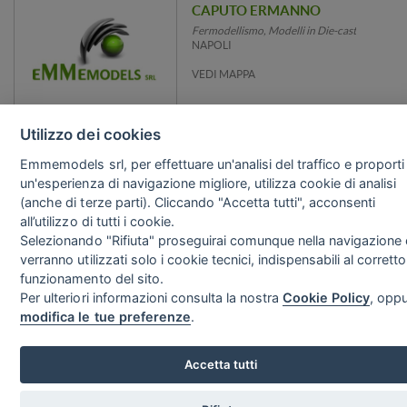
CAPUTO ERMANNO
Fermodellismo, Modelli in Die-cast
NAPOLI
VEDI MAPPA
Utilizzo dei cookies
Contatti
Social
EMMEMODELS S.r.l.
Emmemodels srl, per effettuare un'analisi del traffico e proporti
Via Brianza 10
un'esperienza di navigazione migliore, utilizza cookie di analisi
20843 Verano Brianza (MB)
(anche di terze parti). Cliccando "Accetta tutti", acconsenti
tel. +39 0362.906.540
all’utilizzo di tutti i cookie.
info@emmemodels.it
Selezionando "Rifiuta" proseguirai comunque nella navigazione 
P.IVA/CF IT09071540968
verranno utilizzati solo i cookie tecnici, indispensabili al corretto
REA MB–1901603
funzionamento del sito.
Sito Web realizza
Copyright©2026 - EMMEMODELS srl -
Privacy
-
Cookie
-
Per ulteriori informazioni consulta la nostra
Cookie Policy
, opp
Preferenze Cookie
modifica le tue preferenze
.
Accetta tutti