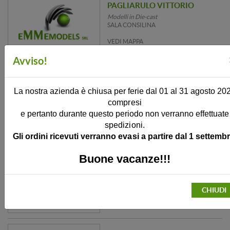
PAGLIARULO VITTORIO
Modelli in Die-cast
SALA CONSILINA
VEDI MAPPA
Avviso!
S.T.C. DI LIGUORI GIOVANNA
La nostra azienda è chiusa per ferie dal 01 al 31 agosto 20
Fermodellismo
SALERNO
compresi
e pertanto durante questo periodo non verranno effettuate
VEDI MAPPA
spedizioni.
Gli ordini ricevuti verranno evasi a partire dal 1 settembr
Buone vacanze!!!
MODELLISMO ULIANO SRL
Fermodellismo
NAPOLI
CHIUDI
VEDI MAPPA